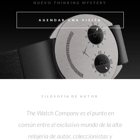
NUEVO THINKING MYSTERY
AGENDAR UNA VISITA
FILOSOFÍA DE AUTOR
The Watch Company es el punto en
común entre el exclusivo mundo de la alta
relojería de autor, coleccionistas y